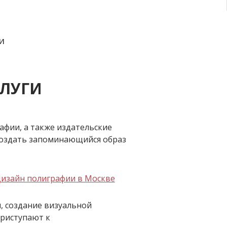
и
СЛУГИ
фии, а также издательские
 создать запоминающийся образ
, создание визуальной
приступают к