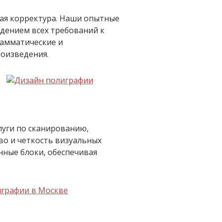
щая корректура. Наши опытные
юдением всех требований к
рамматические и
оизведения.
луги по сканированию,
во и четкость визуальных
ные блоки, обеспечивая