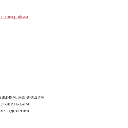
изациям, желающим
оставить вам
цветоделению.