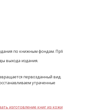
издания по книжным фондам. Прli
ды выхода издания.
озвращается первозданный вид.
осстанавливаем утраченные